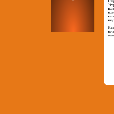
Опе
"Фор
позв
полн
визи
изде
Наше
печа
отпе