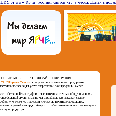
ЦИЯ от www.R3.ru - хостинг сайтов 72р. в месяц. Домен в подар
 ПОЛИГРАФИЯ. ПЕЧАТЬ. ДИЗАЙН ПОЛИГРАФИЯ.
УП "Формат Успеха"
- современное комплексное предприятие,
ествляющее все виды услуг оперативной полиграфии в Гомеле.
азе собственной типографии с высокотехнологичным оборудованием и
опрофильной студии дизайна мы разрабатываем и издаем самую
ообразную деловую и представительскую печатную продукцию,
лняем широкий спектр дизайнерских работ, изготавливаем рекламную и
енирную продукцию.