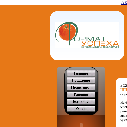
АК
DESIGN FOR
LIFE
ВСЯ
ЧПТ
осущ
На б
мног
разн
выпо
сув