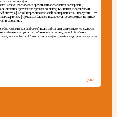
ративная полиграфия
мат Успеха" располагает средствами оперативной полиграфии,
оляющими в кратчайшие сроки и по выгодным ценам изготавливать
ый спектр офисной и представительской полиграфической продукции - от
тных карточек, фирменных бланков и конвертов дорекламных печатных
лий и сувенирки.
 оборудование для цифровой полиграфии дает сверхвысокую скорость
ти, стабильность цвета и устойчивые при последующей обработке
чатки, как на обычной бумаге, так и на фактурной и на других материалах.
Далее